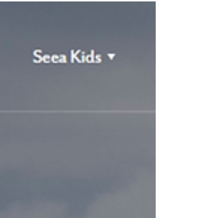
Pour le lancement de notre série « A la
rencontre des Artful Leaders », nous vous
avions emmenés au Brésil faire la
connaissance d’Amanda...