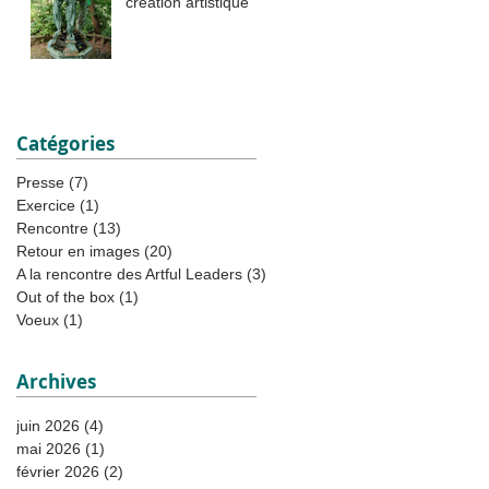
création artistique
Catégories
Presse
(7)
7 posts
Exercice
(1)
1 post
Rencontre
(13)
13 posts
Retour en images
(20)
20 posts
A la rencontre des Artful Leaders
(3)
3 posts
Out of the box
(1)
1 post
Voeux
(1)
1 post
Archives
juin 2026
(4)
4 posts
mai 2026
(1)
1 post
février 2026
(2)
2 posts