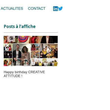
ACTUALITES
CONTACT
Posts à l'affiche
e
t
Happy birthday CREATIVE
Le webinar CREATIVE ATTITUD
ATTITUDE !
fait le buzz au Salon SME Online 