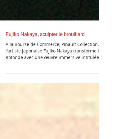
Fujiko Nakaya, sculpter le brouillard
À la Bourse de Commerce, Pinault Collection,
l'artiste japonaise Fujiko Nakaya transforme la
Rotonde avec une œuvre immersive intitulée
Cloud #07156, présentée jusqu'au 14
septembre 2026. Figure majeure de l'art
contemporain, Nakaya est mondialement
reconnue pour ses « Fog Sculptures », des
sculptures de brouillard qu'elle développe
depuis les années 1970. Née à Sapporo en