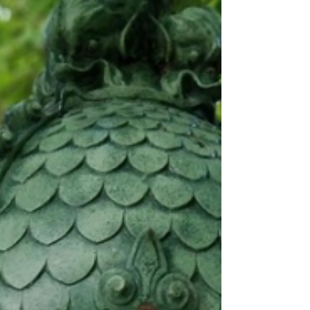
Le Pont Neuf est un des plus anciens ponts de
Paris, malgré son nom qui laisse croire le
contraire. Sa construction commence en 1578
sous Henri III, mais elle est ensuite
interrompue par les guerres de religion. Le
Pont Neuf est finalement achevé en 1607 sous
Henri IV. Véritable symbole de modernité pour
son époque, il se distingue notamment par ses
trottoirs et par le fait qu’il soit le premier pont
parisien à ne pas accueillir d’habitations. JR est
un artiste contemporain