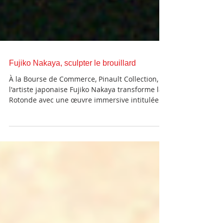
Fujiko Nakaya, sculpter le brouillard
À la Bourse de Commerce, Pinault Collection,
l'artiste japonaise Fujiko Nakaya transforme la
Rotonde avec une œuvre immersive intitulée
Cloud #07156, présentée jusqu'au 14
septembre 2026. Figure majeure de l'art
contemporain, Nakaya est mondialement
reconnue pour ses « Fog Sculptures », des
sculptures de brouillard qu'elle développe
depuis les années 1970. Née à Sapporo en