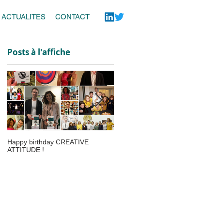
ACTUALITES
CONTACT
Posts à l'affiche
Happy birthday CREATIVE
Le webinar CREATIVE ATTITUD
ATTITUDE !
fait le buzz au Salon SME Online 