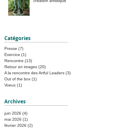
création artistique
Catégories
Presse
(7)
7 posts
Exercice
(1)
1 post
Rencontre
(13)
13 posts
Retour en images
(20)
20 posts
A la rencontre des Artful Leaders
(3)
3 posts
Out of the box
(1)
1 post
Voeux
(1)
1 post
Archives
juin 2026
(4)
4 posts
mai 2026
(1)
1 post
février 2026
(2)
2 posts