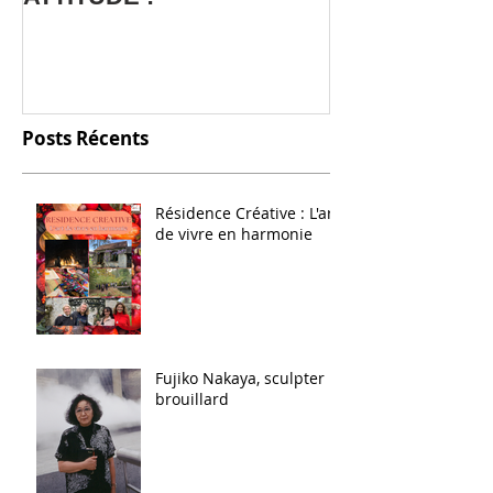
Salon SME Onl
Posts Récents
Résidence Créative : L'art
de vivre en harmonie
Fujiko Nakaya, sculpter le
brouillard