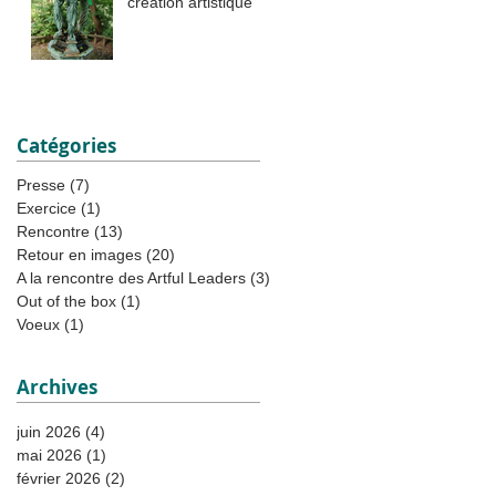
création artistique
Catégories
Presse
(7)
7 posts
Exercice
(1)
1 post
Rencontre
(13)
13 posts
Retour en images
(20)
20 posts
A la rencontre des Artful Leaders
(3)
3 posts
Out of the box
(1)
1 post
Voeux
(1)
1 post
Archives
juin 2026
(4)
4 posts
mai 2026
(1)
1 post
février 2026
(2)
2 posts