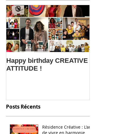
Happy birthday CREATIVE
Le webinar C
ATTITUDE !
ATTITUDE fait
Salon SME Onl
Posts Récents
Résidence Créative : L'art
de vivre en harmonie