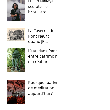
Fujiko Nakaya,
sculpter le
brouillard
La Caverne du
Pont Neuf :
quand JR
réinvente Paris
L’eau dans Paris :
entre patrimoine
et création
artistique
Pourquoi parler
de méditation
aujourd'hui ?