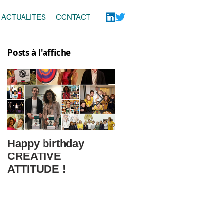
ACTUALITES
CONTACT
Posts à l'affiche
Happy birthday
Le webinar
CREATIVE
CREATIVE
ATTITUDE !
ATTITUDE fait le
buzz au Salon SME
Online !