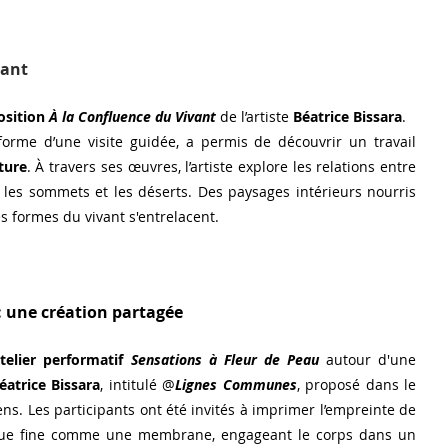
vant
osition
À la Confluence du Vivant
 de l’artiste 
Béatrice Bissara
. 
forme d’une visite guidée, a permis de découvrir un travail 
ture
.
À travers ses œuvres, l’artiste explore les relations 
entre 
er, les sommets et les déserts. Des paysages intérieurs nourris 
s formes du vivant s'entrelacent.
: une création partagée
telier performatif
Sensations à Fleur de Peau 
autour d'une 
éatrice Bissara
, intitulé @
Lignes Communes
, proposé dans le 
ns. Les participants ont été invités à imprimer l’empreinte de 
due fine comme une membrane, engageant le corps dans un 