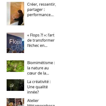
Créer, ressentir,
partager :
performance
artistique de
Béatrice Bissara
& Sensi Ateliers
« Flops ?! »: l’art
Arts & Sens
de transformer
l’échec en
créativité
Biomimétisme :
la nature au
cœur de la
Creative Attitude
La créativité :
Une qualité
innée?
Atelier
Métamorphose