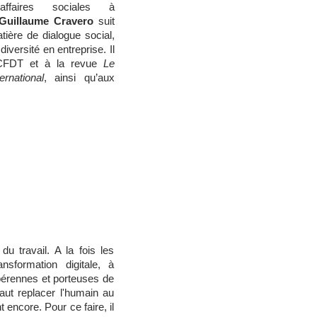
ffaires sociales à
Guillaume Cravero
suit
tière de dialogue social,
diversité en entreprise. Il
a CFDT et à la revue
Le
rnational
, ainsi qu’aux
 travail. A la fois les
nsformation digitale, à
t pérennes et porteuses de
aut replacer l'humain au
t encore. Pour ce faire, il