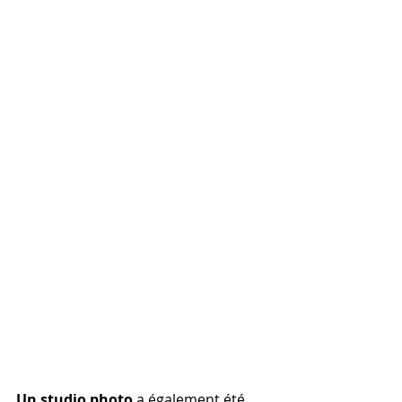
Un studio photo
 a également été 