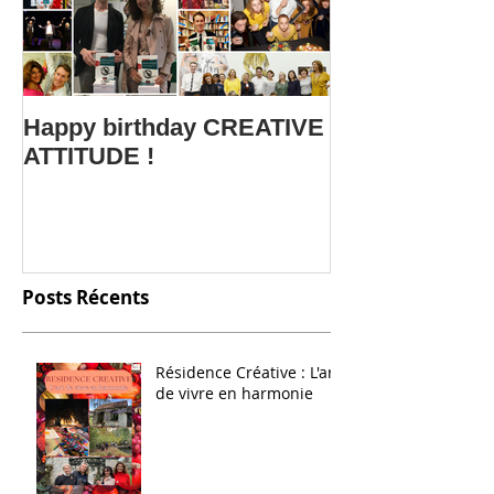
Happy birthday CREATIVE
Le webinar C
ATTITUDE !
ATTITUDE fait
Salon SME Onl
Posts Récents
Résidence Créative : L'art
de vivre en harmonie