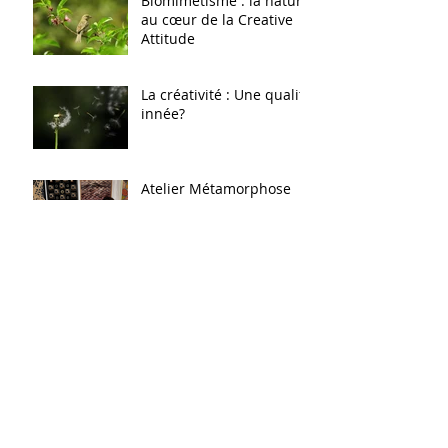
Biomimétisme : la nature
au cœur de la Creative
Attitude
La créativité : Une qualité
innée?
Atelier Métamorphose
Archives
juin 2026
(4)
4 posts
mai 2026
(1)
1 post